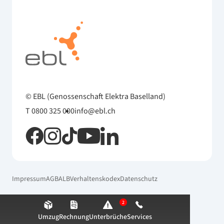
© EBL (Genossenschaft Elektra Baselland)
T 0800 325 000
info@ebl.ch
Impressum
AGB
ALB
Verhaltenskodex
Datenschutz
2
Umzug
Rechnung
Unterbrüche
Services